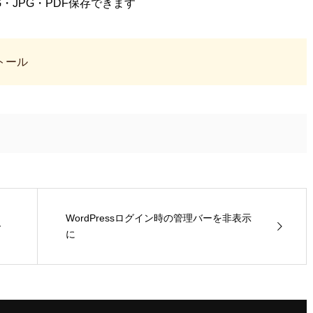
G・JPG・PDF保存できます
ストール
WordPressログイン時の管理バーを非表示
ー
に