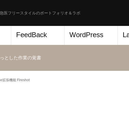
急医フリースタイルのポートフォリオ＆ラボ
FeedBack
WordPress
L
っとした作業の覚書
me拡張機能 Fireshot