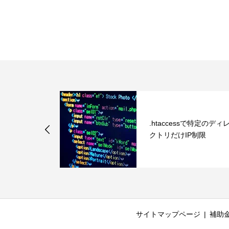
ポータブル電
.htaccessで特定のディ
ーを1000W
クトリだけIP制限
サイトマップページ
補助