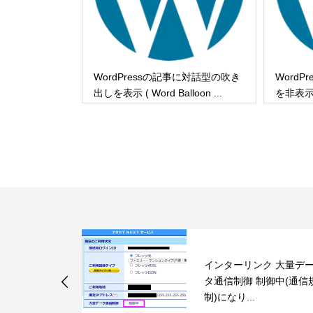
WordPressの記事に対話型の吹き
Word
出しを表示 ( Word Balloon ...
を非表
自分で電気を
インターリンク 大量デ
（1.概要
タ通信制御 制御中(通信
制)になり...