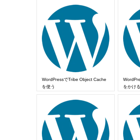
WordPressでTribe Object Cache
Word
を使う
をかける ( 