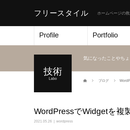
フリースタイル
ホームページの救
Profile
Portfolio
気になったことやちょ
技術
Labo
ブログ
Word
WordPressでWidgetを
2021.05.26
wordpress