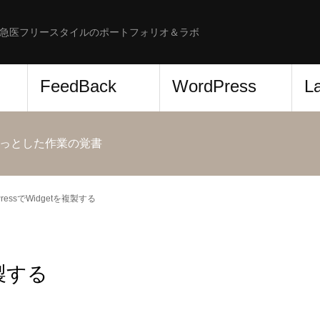
急医フリースタイルのポートフォリオ＆ラボ
FeedBack
WordPress
L
っとした作業の覚書
PressでWidgetを複製する
複製する